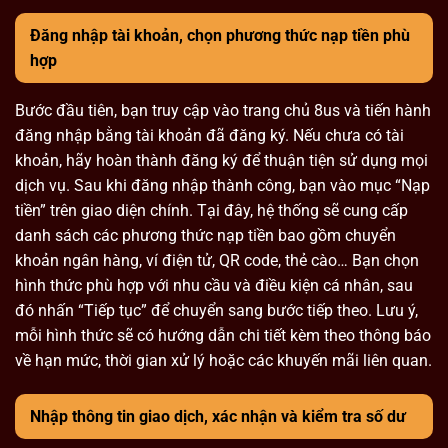
Đăng nhập tài khoản, chọn phương thức nạp tiền phù
hợp
Bước đầu tiên, bạn truy cập vào trang chủ 8us và tiến hành
đăng nhập bằng tài khoản đã đăng ký. Nếu chưa có tài
khoản, hãy hoàn thành đăng ký để thuận tiện sử dụng mọi
dịch vụ. Sau khi đăng nhập thành công, bạn vào mục “Nạp
tiền” trên giao diện chính. Tại đây, hệ thống sẽ cung cấp
danh sách các phương thức nạp tiền bao gồm chuyển
khoản ngân hàng, ví điện tử, QR code, thẻ cào… Bạn chọn
hình thức phù hợp với nhu cầu và điều kiện cá nhân, sau
đó nhấn “Tiếp tục” để chuyển sang bước tiếp theo. Lưu ý,
mỗi hình thức sẽ có hướng dẫn chi tiết kèm theo thông báo
về hạn mức, thời gian xử lý hoặc các khuyến mãi liên quan.
Nhập thông tin giao dịch, xác nhận và kiểm tra số dư