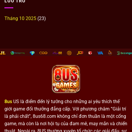
LƯU TRỮ
Tháng 10 2025
(23)
8us
US là điểm đến lý tưởng cho những ai yêu thích thế
giới game đổi thưởng đẳng cấp. Với phương châm “Giải trí
là phải chất”, 8us68.com không chỉ đơn thuần là một cổng
game, mà còn là nơi hội tụ của đam mê, may mắn và chiến
thuật. Ngoài ra, 8US thường xuyên tổ chức các giải đấu, sự