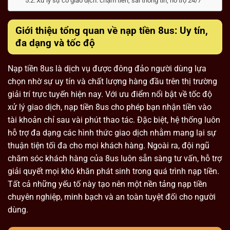
Xử lý sự cố giao dịch: chậm tiền, sai thông tin, hỗ trợ 24/7
Giới thiệu tổng quan về nạp tiền 8us: Uy tín,
đa dạng và tốc độ
Nạp tiền 8us là dịch vụ được đông đảo người dùng lựa
chọn nhờ sự uy tín và chất lượng hàng đầu trên thị trường
giải trí trực tuyến hiện nay. Với ưu điểm nổi bật về tốc độ
xử lý giao dịch, nạp tiền 8us cho phép bạn nhận tiền vào
tài khoản chỉ sau vài phút thao tác. Đặc biệt, hệ thống luôn
hỗ trợ đa dạng các hình thức giao dịch nhằm mang lại sự
thuận tiện tối đa cho mọi khách hàng. Ngoài ra, đội ngũ
chăm sóc khách hàng của 8us luôn sẵn sàng tư vấn, hỗ trợ
giải quyết mọi khó khăn phát sinh trong quá trình nạp tiền.
Tất cả những yếu tố này tạo nên một nền tảng nạp tiền
chuyên nghiệp, minh bạch và an toàn tuyệt đối cho người
dùng.