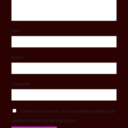
Tên
*
Email
*
Trang web
Lưu tên của tôi, email, và trang web trong trình duyệt
này cho lần bình luận kế tiếp của tôi.