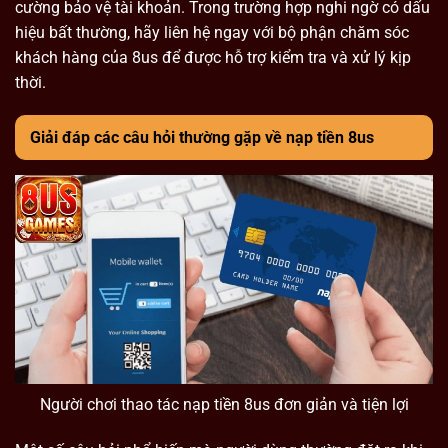
cường bảo vệ tài khoản. Trong trường hợp nghi ngờ có dấu
hiệu bất thường, hãy liên hệ ngay với bộ phận chăm sóc
khách hàng của 8us để được hỗ trợ kiểm tra và xử lý kịp
thời.
Giải đáp các câu hỏi thường gặp về nạp tiền 8us
Người chơi thao tác nạp tiền 8us đơn giản và tiện lợi