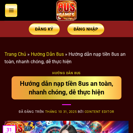
Chuyển
đến
nội
dung
ĐĂNG KÝ
ĐĂNG NHẬP
Trang Chủ
»
Hướng Dẫn 8us
»
Hướng dẫn nạp tiền 8us an
toàn, nhanh chóng, dễ thực hiện
HƯỚNG DẪN 8US
Hướng dẫn nạp tiền 8us an toàn,
nhanh chóng, dễ thực hiện
ĐÃ ĐĂNG TRÊN
THÁNG 10 31, 2025
BỞI
CONTENT EDITOR
31