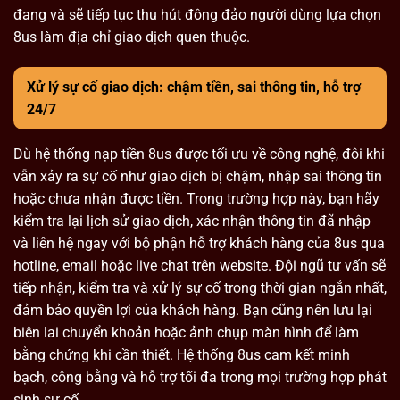
đang và sẽ tiếp tục thu hút đông đảo người dùng lựa chọn
8us làm địa chỉ giao dịch quen thuộc.
Xử lý sự cố giao dịch: chậm tiền, sai thông tin, hỗ trợ
24/7
Dù hệ thống nạp tiền 8us được tối ưu về công nghệ, đôi khi
vẫn xảy ra sự cố như giao dịch bị chậm, nhập sai thông tin
hoặc chưa nhận được tiền. Trong trường hợp này, bạn hãy
kiểm tra lại lịch sử giao dịch, xác nhận thông tin đã nhập
và liên hệ ngay với bộ phận hỗ trợ khách hàng của 8us qua
hotline, email hoặc live chat trên website. Đội ngũ tư vấn sẽ
tiếp nhận, kiểm tra và xử lý sự cố trong thời gian ngắn nhất,
đảm bảo quyền lợi của khách hàng. Bạn cũng nên lưu lại
biên lai chuyển khoản hoặc ảnh chụp màn hình để làm
bằng chứng khi cần thiết. Hệ thống 8us cam kết minh
bạch, công bằng và hỗ trợ tối đa trong mọi trường hợp phát
sinh sự cố.