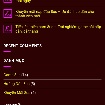
Th10
mỗi ngày
Khuyến mãi nạp đầu 8us – Ưu đãi hấp dẫn cho
31
Th10
thành viên mới
Tiến lên miền nam 8us – Trải nghiệm game bài hấp
31
Th10
dẫn, dễ thắng
RECENT COMMENTS
DANH MỤC
Game 8us
(14)
Hướng Dẫn 8us
(5)
Khuyến Mãi 8us
(4)