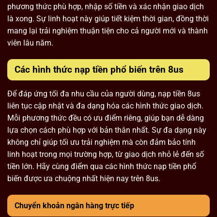
phương thức phù hợp, nhập số tiền và xác nhận giao dịch
là xong. Sự linh hoạt này giúp tiết kiệm thời gian, đồng thời
mang lại trải nghiệm thuận tiện cho cả người mới và thành
viên lâu năm.
Các hình thức nạp tiền phổ biến trên 8us
Để đáp ứng tối đa nhu cầu của người dùng, nạp tiền 8us
liên tục cập nhật và đa dạng hóa các hình thức giao dịch.
Mỗi phương thức đều có ưu điểm riêng, giúp bạn dễ dàng
lựa chọn cách phù hợp với bản thân nhất. Sự đa dạng này
không chỉ giúp tối ưu trải nghiệm mà còn đảm bảo tính
linh hoạt trong mọi trường hợp, từ giao dịch nhỏ lẻ đến số
tiền lớn. Hãy cùng điểm qua các hình thức nạp tiền phổ
biến được ưa chuộng nhất hiện nay trên 8us.
Chuyển khoản ngân hàng trực tiếp