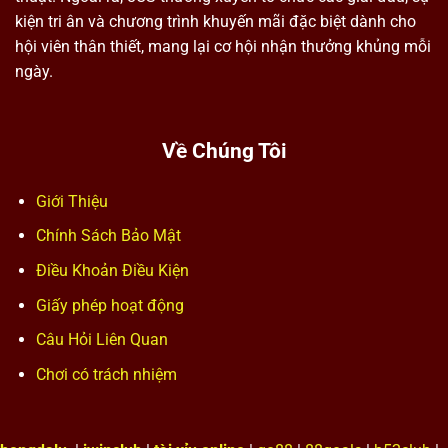
kiện tri ân và chương trình khuyến mãi đặc biệt dành cho
hội viên thân thiết, mang lại cơ hội nhận thưởng khủng mỗi
ngày.
Về Chúng Tôi
Giới Thiệu
Chính Sách Bảo Mật
Điều Khoản Điều Kiện
Giấy phép hoạt động
Câu Hỏi Liên Quan
Chơi có trách nhiệm