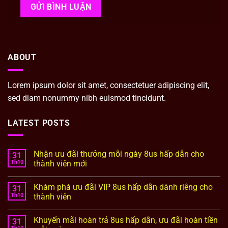
ABOUT
Lorem ipsum dolor sit amet, consectetuer adipiscing elit,
sed diam nonummy nibh euismod tincidunt.
LATEST POSTS
Nhận ưu đãi thưởng mỗi ngày 8us hấp dẫn cho
31
Th10
thành viên mới
Khám phá ưu đãi VIP 8us hấp dẫn dành riêng cho
31
Th10
thành viên
Khuyến mãi hoàn trả 8us hấp dẫn, ưu đãi hoàn tiền
31