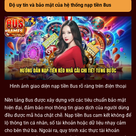
Độ uy tín và bảo mật của hệ thống nạp tiền 8us
Hình ảnh giao diện nạp tiền 8us rõ ràng trên điện thoại
Nền tảng 8us được xây dựng với các tiêu chuẩn bảo mật
hiện đại, đảm bảo mọi thông tin giao dịch của người dùng
đều được mã hóa chặt chẽ. Nạp tiền 8us cam kết không để
lộ thông tin cá nhân, số tài khoản hoặc dữ liệu nhạy cảm
cho bên thứ ba. Ngoài ra, quy trình xác thực tài khoản