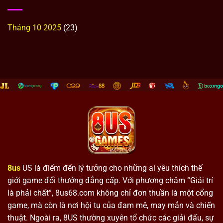
Tháng 10 2025
(23)
8us
US là điểm đến lý tưởng cho những ai yêu thích thế
giới game đổi thưởng đẳng cấp. Với phương châm “Giải trí
là phải chất”, 8us68.com không chỉ đơn thuần là một cổng
game, mà còn là nơi hội tụ của đam mê, may mắn và chiến
thuật. Ngoài ra, 8US thường xuyên tổ chức các giải đấu, sự