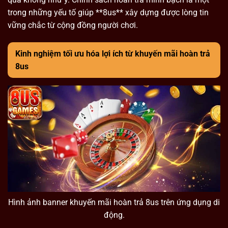
trong những yếu tố giúp **8us** xây dựng được lòng tin
vững chắc từ cộng đồng người chơi.
Kinh nghiệm tối ưu hóa lợi ích từ khuyến mãi hoàn trả
8us
Hình ảnh banner khuyến mãi hoàn trả 8us trên ứng dụng di
động.