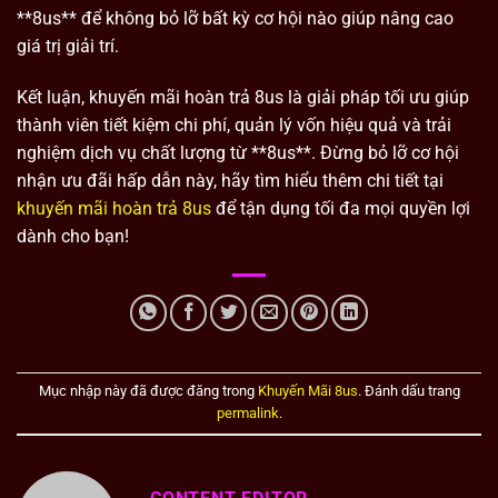
**8us** để không bỏ lỡ bất kỳ cơ hội nào giúp nâng cao
giá trị giải trí.
Kết luận, khuyến mãi hoàn trả 8us là giải pháp tối ưu giúp
thành viên tiết kiệm chi phí, quản lý vốn hiệu quả và trải
nghiệm dịch vụ chất lượng từ **8us**. Đừng bỏ lỡ cơ hội
nhận ưu đãi hấp dẫn này, hãy tìm hiểu thêm chi tiết tại
khuyến mãi hoàn trả 8us
để tận dụng tối đa mọi quyền lợi
dành cho bạn!
Mục nhập này đã được đăng trong
Khuyến Mãi 8us
. Đánh dấu trang
permalink
.