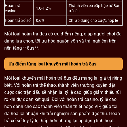
Hoàn trả
Thành viên có cấp bậc từ Bạc
1,0-1,2%
casino
trở lên
Hoàn trả xổ số
0,6%
Chỉ áp dụng cho cược hợp lệ
Mỗi loại hoàn trả đều có ưu điểm riêng, giúp người chơi đa
dạng lựa chọn, tối ưu hóa nguồn vốn và trải nghiệm trên
nền tảng **8us**.
Ưu điểm từng loại khuyến mãi hoàn trả 8us
Mỗi loại khuyến mãi hoàn trả 8us đều mang lại giá trị riêng
biệt. Với hoàn trả thể thao, thành viên thường xuyên đặt
cược các trận đấu sẽ nhận lại tỷ lệ cao, giúp giảm thiểu rủi
ro khi dự đoán kết quả. Đối với hoàn trả casino, tỷ lệ cao
hơn dành cho các thành viên thân thiết hoặc VIP, giúp tối
đa hóa lợi nhuận khi trải nghiệm sản phẩm đặc thù. Hoàn
trả xổ số tuy tỷ lệ thấp hơn nhưng lại áp dụng linh hoạt,