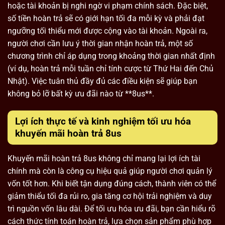
hoặc tài khoản bị nghi ngờ vi phạm chính sách. Đặc biệt,
số tiền hoàn trả sẽ có giới hạn tối đa mỗi kỳ và phải đạt
ngưỡng tối thiểu mới được cộng vào tài khoản. Ngoài ra,
người chơi cần lưu ý thời gian nhận hoàn trả, một số
chương trình chỉ áp dụng trong khoảng thời gian nhất định
(ví dụ, hoàn trả mỗi tuần chỉ tính cược từ Thứ Hai đến Chủ
Nhật). Việc tuân thủ đầy đủ các điều kiện sẽ giúp bạn
không bỏ lỡ bất kỳ ưu đãi nào từ **8us**.
Lợi ích thực tế và kinh nghiệm tối ưu hóa
khuyến mãi hoàn trả 8us
Khuyến mãi hoàn trả 8us không chỉ mang lại lợi ích tài
chính mà còn là công cụ hiệu quả giúp người chơi quản lý
vốn tốt hơn. Khi biết tận dụng đúng cách, thành viên có thể
giảm thiểu tối đa rủi ro, gia tăng cơ hội trải nghiệm và duy
trì nguồn vốn lâu dài. Để tối ưu hóa ưu đãi, bạn cần hiểu rõ
cách thức tính toán hoàn trả, lựa chọn sản phẩm phù hợp