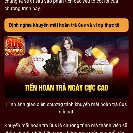
chúng ta sẽ đi sâu vào phân tích các yếu tố cốt lõi của
chương trình này.
Định nghĩa khuyến mãi hoàn trả 8us và ví dụ thực tế
Hình ảnh giao diện chương trình khuyến mãi hoàn trả 8us
nổi bật.
Khuyến mãi hoàn trả 8us là chương trình mà thành viên sẽ
nhận lại một phần tiền cược không may mắn sau mỗi chu