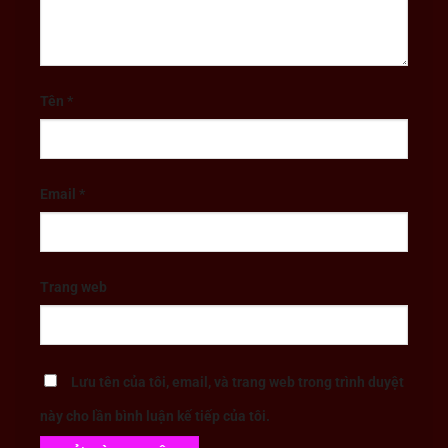
Tên
*
Email
*
Trang web
Lưu tên của tôi, email, và trang web trong trình duyệt
này cho lần bình luận kế tiếp của tôi.