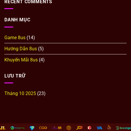
RECENT COMMENTS
DANH MỤC
Game 8us
(14)
Hướng Dẫn 8us
(5)
Khuyến Mãi 8us
(4)
LƯU TRỮ
Tháng 10 2025
(23)