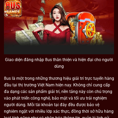
Giao diện đăng nhập 8us thân thiện và hiện đại cho người
dùng
8us là một trong những thương hiệu giải trí trực tuyến hàng
đầu tại thị trường Việt Nam hiện nay. Không chỉ cung cấp
đa dạng các sản phẩm giải trí, nền tảng này còn chú trọng
vào phát triển công nghệ, bảo mật và tối ưu trải nghiệm
người dùng. Mỗi tài khoản tại đây đều được bảo vệ
nghiêm ngặt với nhiều lớp xác thực, đồng thời sở hữu hàng
loạt tính năng như cá nhân hóa thông tin, quản lý lịch sử