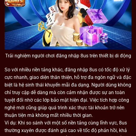
Trải nghiệm người chơi đăng nhập 8us trên thiết bị di động
So với nhiều nền tảng khác, đăng nhập 8us có tốc độ xử lý
cực nhanh, giao diện thân thiện, hỗ trợ đa ngôn ngữ và đặc
biệt là hệ sinh thái khuyến mãi đa dạng. Người dùng không
chỉ truy cập dễ dàng mà còn cảm nhận được sự an toàn
tuyệt đối nhờ các lớp bảo mật hiện đại. Việc tích hợp công
nghệ mới cũng giúp quá trình xác thực tài khoản trở nên
thuận tiện mà không mất nhiều thời gian.
Ví dụ: Khi so sánh với một số nền tảng cùng lĩnh vực, 8us
thường xuyên được đánh giá cao về tốc độ phản hồi, khả