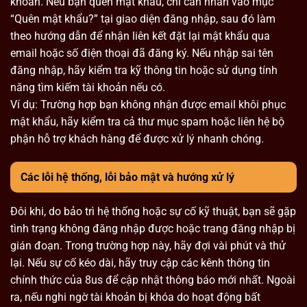
khoản. Nếu bạn quên mật khẩu, chỉ cần nhấn vào mục
“Quên mật khẩu?” tại giao diện đăng nhập, sau đó làm
theo hướng dẫn để nhận liên kết đặt lại mật khẩu qua
email hoặc số điện thoại đã đăng ký. Nếu nhập sai tên
đăng nhập, hãy kiểm tra kỹ thông tin hoặc sử dụng tính
năng tìm kiếm tài khoản nếu có.
Ví dụ: Trường hợp bạn không nhận được email khôi phục
mật khẩu, hãy kiểm tra cả thư mục spam hoặc liên hệ bộ
phận hỗ trợ khách hàng để được xử lý nhanh chóng.
Các lỗi hệ thống, lỗi bảo mật và hướng xử lý
Đôi khi, do bảo trì hệ thống hoặc sự cố kỹ thuật, bạn sẽ gặp
tình trạng không đăng nhập được hoặc trang đăng nhập bị
gián đoạn. Trong trường hợp này, hãy đợi vài phút và thử
lại. Nếu sự cố kéo dài, hãy truy cập các kênh thông tin
chính thức của 8us để cập nhật thông báo mới nhất. Ngoài
ra, nếu nghi ngờ tài khoản bị khóa do hoạt động bất