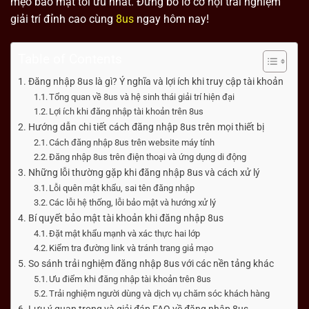
mẹo bảo mật tối ưu nhất. Đừng bỏ lỡ cơ hội trải nghiệm
giải trí đỉnh cao cùng
8us
ngay hôm nay!
Table of Contents
Đăng nhập 8us là gì? Ý nghĩa và lợi ích khi truy cập tài khoản
Tổng quan về 8us và hệ sinh thái giải trí hiện đại
Lợi ích khi đăng nhập tài khoản trên 8us
Hướng dẫn chi tiết cách đăng nhập 8us trên mọi thiết bị
Cách đăng nhập 8us trên website máy tính
Đăng nhập 8us trên điện thoại và ứng dụng di động
Những lỗi thường gặp khi đăng nhập 8us và cách xử lý
Lỗi quên mật khẩu, sai tên đăng nhập
Các lỗi hệ thống, lỗi bảo mật và hướng xử lý
Bí quyết bảo mật tài khoản khi đăng nhập 8us
Đặt mật khẩu mạnh và xác thực hai lớp
Kiểm tra đường link và tránh trang giả mạo
So sánh trải nghiệm đăng nhập 8us với các nền tảng khác
Ưu điểm khi đăng nhập tài khoản trên 8us
Trải nghiệm người dùng và dịch vụ chăm sóc khách hàng