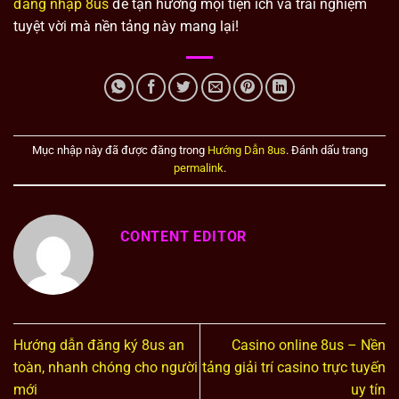
đăng nhập 8us
để tận hưởng mọi tiện ích và trải nghiệm
tuyệt vời mà nền tảng này mang lại!
Mục nhập này đã được đăng trong
Hướng Dẫn 8us
. Đánh dấu trang
permalink
.
CONTENT EDITOR
Hướng dẫn đăng ký 8us an
Casino online 8us – Nền
toàn, nhanh chóng cho người
tảng giải trí casino trực tuyến
mới
uy tín