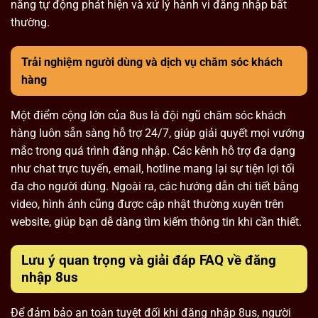
năng tự động phát hiện và xử lý hành vi đăng nhập bất
thường.
Trải nghiệm người dùng và dịch vụ chăm sóc khách
hàng
Một điểm cộng lớn của 8us là đội ngũ chăm sóc khách
hàng luôn sẵn sàng hỗ trợ 24/7, giúp giải quyết mọi vướng
mắc trong quá trình đăng nhập. Các kênh hỗ trợ đa dạng
như chat trực tuyến, email, hotline mang lại sự tiện lợi tối
đa cho người dùng. Ngoài ra, các hướng dẫn chi tiết bằng
video, hình ảnh cũng được cập nhật thường xuyên trên
website, giúp bạn dễ dàng tìm kiếm thông tin khi cần thiết.
Lưu ý quan trọng và giải đáp FAQ về đăng
nhập 8us
Để đảm bảo an toàn tuyệt đối khi đăng nhập 8us, người