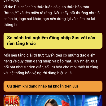
xác minh.
Ví dụ: Địa chỉ chính thức luôn có giao thức bảo mật
“https://” và tên miền rõ ràng. Nếu thấy bất thường như lỗi
chính tả, logo sai khác, bạn nên dừng lại và kiểm tra lại
thông tin.
So sánh trải nghiệm đăng nhập 8us với các
nền tảng khác
Mỗi nền tảng giải trí trực tuyến đều có những đặc điểm
riêng về quy trình đăng nhập và bảo mật. Tuy nhiên, 8us
nổi bật nhờ sự đơn giản, tối ưu hóa cho mọi thiết bị cùng
với hệ thống bảo vệ người dùng hiệu quả.
Ưu điểm khi đăng nhập tài khoản trên 8us