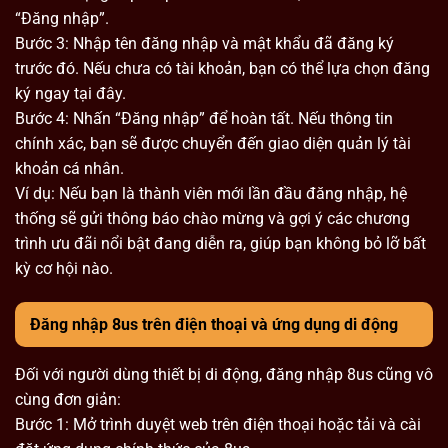
“Đăng nhập”.
Bước 3: Nhập tên đăng nhập và mật khẩu đã đăng ký
trước đó. Nếu chưa có tài khoản, bạn có thể lựa chọn đăng
ký ngay tại đây.
Bước 4: Nhấn “Đăng nhập” để hoàn tất. Nếu thông tin
chính xác, bạn sẽ được chuyển đến giao diện quản lý tài
khoản cá nhân.
Ví dụ: Nếu bạn là thành viên mới lần đầu đăng nhập, hệ
thống sẽ gửi thông báo chào mừng và gợi ý các chương
trình ưu đãi nổi bật đang diễn ra, giúp bạn không bỏ lỡ bất
kỳ cơ hội nào.
Đăng nhập 8us trên điện thoại và ứng dụng di động
Đối với người dùng thiết bị di động, đăng nhập 8us cũng vô
cùng đơn giản:
Bước 1: Mở trình duyệt web trên điện thoại hoặc tải và cài