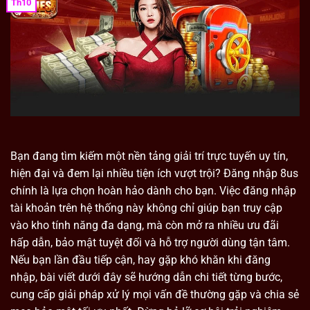
Th10
Bạn đang tìm kiếm một nền tảng giải trí trực tuyến uy tín,
hiện đại và đem lại nhiều tiện ích vượt trội? Đăng nhập 8us
chính là lựa chọn hoàn hảo dành cho bạn. Việc đăng nhập
tài khoản trên hệ thống này không chỉ giúp bạn truy cập
vào kho tính năng đa dạng, mà còn mở ra nhiều ưu đãi
hấp dẫn, bảo mật tuyệt đối và hỗ trợ người dùng tận tâm.
Nếu bạn lần đầu tiếp cận, hay gặp khó khăn khi đăng
nhập, bài viết dưới đây sẽ hướng dẫn chi tiết từng bước,
cung cấp giải pháp xử lý mọi vấn đề thường gặp và chia sẻ