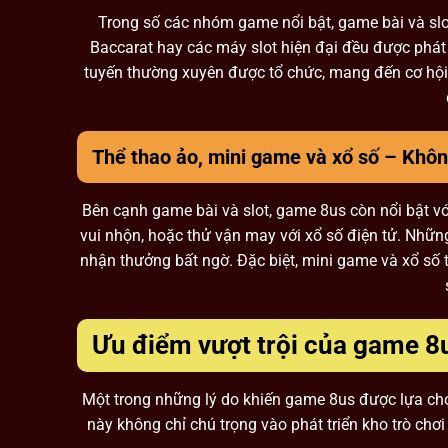
Trong số các nhóm game nổi bật, game bài và slot
Baccarat hay các máy slot hiện đại đều được phát t
tuyến thường xuyên được tổ chức, mang đến cơ hội 
Thể thao ảo, mini game và xổ số – Không
Bên cạnh game bài và slot, game 8us còn nổi bật vớ
vui nhộn, hoặc thử vận may với xổ số điện tử. Những 
nhận thưởng bất ngờ. Đặc biệt, mini game và xổ số 
Ưu điểm vượt trội của game 8u
Một trong những lý do khiến game 8us được lựa chọ
này không chỉ chú trọng vào phát triển kho trò ch