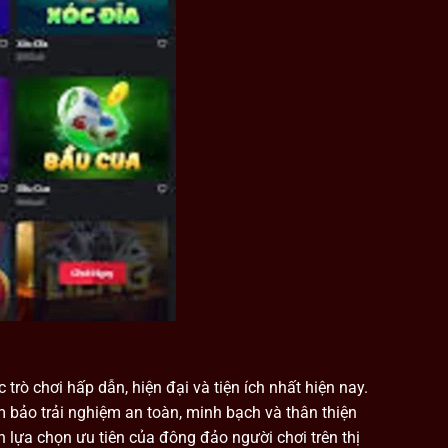
trò chơi hấp dẫn, hiện đại và tiện ích nhất hiện nay.
bảo trải nghiệm an toàn, minh bạch và thân thiện
h lựa chọn ưu tiên của đông đảo người chơi trên thị