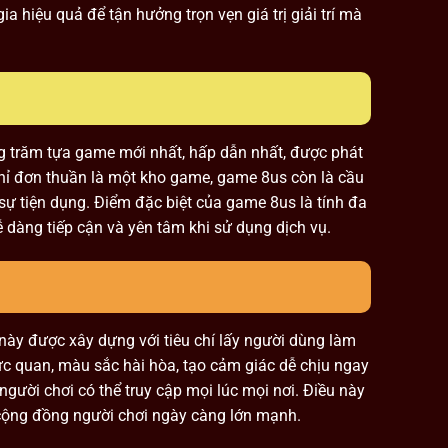
 hiệu quả để tận hưởng trọn vẹn giá trị giải trí mà
ng trăm tựa game mới nhất, hấp dẫn nhất, được phát
 chỉ đơn thuần là một kho game, game 8us còn là cầu
à sự tiện dụng. Điểm đặc biệt của game 8us là tính đa
 dàng tiếp cận và yên tâm khi sử dụng dịch vụ.
g này được xây dựng với tiêu chí lấy người dùng làm
rực quan, màu sắc hài hòa, tạo cảm giác dễ chịu ngay
người chơi có thể truy cập mọi lúc mọi nơi. Điều này
 cộng đồng người chơi ngày càng lớn mạnh.