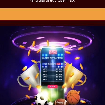
tảng giải trí trực tuyến nào.