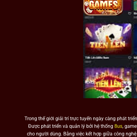
Trong thế giới giải trí trực tuyến ngày càng phát tr
Được phát triển và quản lý bởi hệ thống
8us
, game
cho người dùng. Bằng việc kết hợp giữa công nghệ t