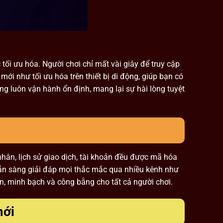
 tối ưu hóa. Người chơi chỉ mất vài giây để truy cập
 mới như tối ưu hóa trên thiết bị di động, giúp bạn có
g luôn vận hành ổn định, mang lại sự hài lòng tuyệt
hân, lịch sử giao dịch, tài khoản đều được mã hóa
 sẵn sàng giải đáp mọi thắc mắc qua nhiều kênh như
 minh bạch và công bằng cho tất cả người chơi.
mới