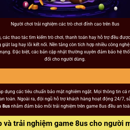
Người chơi trải nghiệm các trò chơi đỉnh cao trên 8us
 các thao tác tìm kiếm trò chơi, thanh toán hay hỗ trợ đều được
g giật lag hay lỗi kết nối. Nền tảng còn tích hợp nhiều công nghệ
 mạng. Đặc biệt, các bản cập nhật thường xuyên đảm bảo hệ thốn
đối cho người dùng.
áp dụng các tiêu chuẩn bảo mật nghiêm ngặt. Mọi thông tin cá n
ệu an toàn. Ngoài ra, đội ngũ hỗ trợ khách hàng hoạt động 24/7,
ủa
8us
nhằm đảm bảo mỗi trải nghiệm trên game 8us đều an toàn,
 và trải nghiệm game 8us cho người 